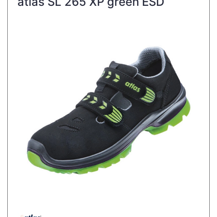
atlas SL 265 XP green ESD