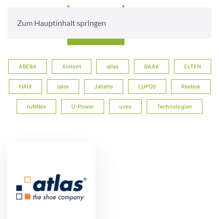
Zum Hauptinhalt springen
ABEBA
Aimont
atlas
BAAK
ELTEN
HAIX
jalas
Jallatte
LUPOS
Reebok
ruNNex
U-Power
uvex
Technologien