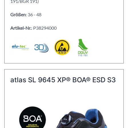
191/BGR 191)
Größen
: 36 - 48
Artikel-Nr.
: P38294000
atlas SL 9645 XP® BOA® ESD S3